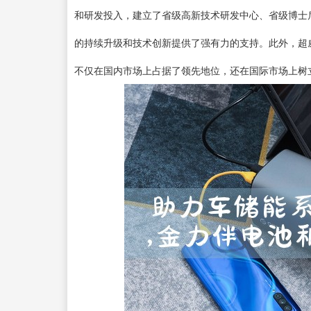
和研发投入，建立了省级高新技术研发中心、省级博士
的持续升级和技术创新提供了强有力的支持。此外，超
不仅在国内市场上占据了领先地位，还在国际市场上树