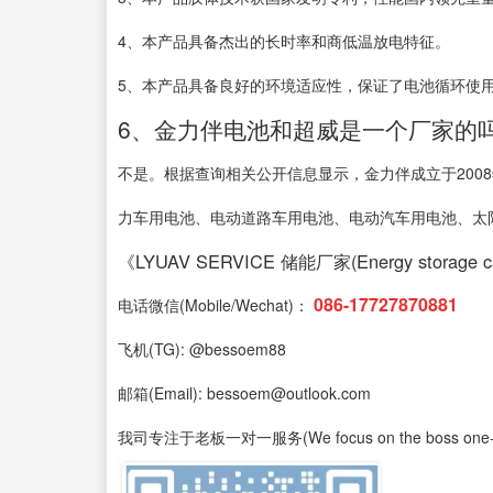
4、本产品具备杰出的长时率和商低温放电特征。
5、本产品具备良好的环境适应性，保证了电池循环使用
6、金力伴电池和超威是一个厂家的
不是。根据查询相关公开信息显示，金力伴成立于2008
力车用电池、电动道路车用电池、电动汽车用电池、太
《LYUAV SERVICE 储能厂家(Energy storage cab
086-17727870881
电话微信(Mobile/Wechat)：
飞机(TG): @bessoem88
邮箱(Email): bessoem@outlook.com
我司专注于老板一对一服务(We focus on the boss one-on