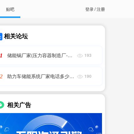
贴吧
登录
/
注册
相关论坛
储能锅厂家(压力容器制造厂-批
1
193
发厂家-厂家比价-百度爱采购)
助力车储能系统厂家电话多少,
2
190
金力伴电池和超威是一个厂家的
吗,储能
相关广告