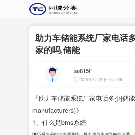
助力车储能系统厂家电话多
家的吗,储能
se815ff
2026年7月28日
190
『助力车储能系统厂家电话多少|储能』《储能柜
manufacturers)》
1、什么是bms系统
BMS系统是电池管理系统，是电池与用户之间的纽带