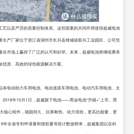
工艺以及严厉的质量控制体系。这些因素的共同作用使得超威电池
要生产厂家位于浙江省湖州市长兴县雉城镇新兴工业园区。公司凭
量在市场上赢得了广泛的认可和好评。未来，超威电池将继续秉承
加优质、高效的绿色能源解决方案。
品有电动助力车用电池、电动道路车用电池、电动汽车用电池、太
018年10月1日，超威旗下电池——黑金电池“升级+”上市。黑
三大核心组件，稳固持久、抗寒耐热、动力强劲，更高比能量，更
019年全省专利申请量和授权量等统计数据榜单，超威集团以在科