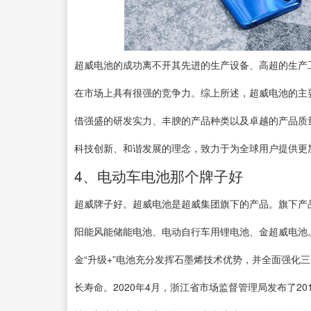
超威电池的成功离不开其先进的生产设备、高超的生产
在市场上具有很强的竞争力。综上所述，超威电池的主
借强盛的研发实力、丰腴的产品种类以及卓越的产品质
科技创新、和谐发展的理念，致力于为全球用户提供更
4、电动车电池那个牌子好
超威牌子好。超威电池是超威集团旗下的产品。旗下产
阳能风能储能电池、电动自行车用锂电池、金超威电池。2
金“升级+”电池充分发挥石墨烯技术优势，并全面强化
长寿命。2020年4月，浙江省市场监督管理局发布了2