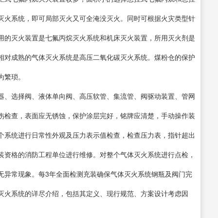
灭火系统，即可局部灭火又可全淹没灭火。同时可根据火灾类型针
用的灭火装置是七氟丙烷灭火系统和机床灭火装置，所用灭火剂是
相对成熟的气体灭火系统是高压二氧化碳灭火系统。煤粉仓的保护
为繁琐。
器、选择阀、液体单向阀、高压软管、集流管、阀驱动装置、管网
伤检查，表面应无锈蚀，保护涂层完好，铭牌应清楚，手动操作装
个系统进行日常性外观及压力表示值检查，检查压力表，指针超出
装资格的消防工程单位进行维修。对整个气体灭火系统进行点检，
无异常现象。每3年全面检测充装确保气体灭火系统钢瓶及阀门完
灭火系统的详尽介绍，包括其定义、现行规范、方案设计考虑因
。