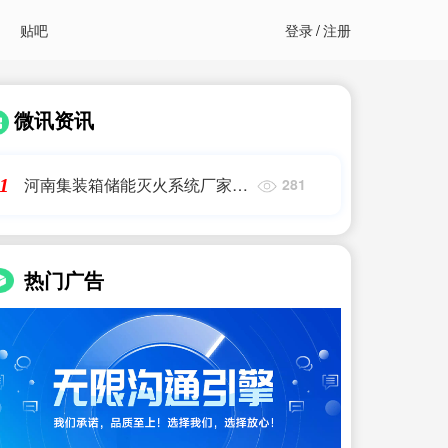
贴吧
登录
/
注册
微讯资讯
河南集装箱储能灭火系统厂家直
1
281
销|储能一体柜I储能集装箱EMS
能量系统(集成PCS和BMS)|储能
热门广告