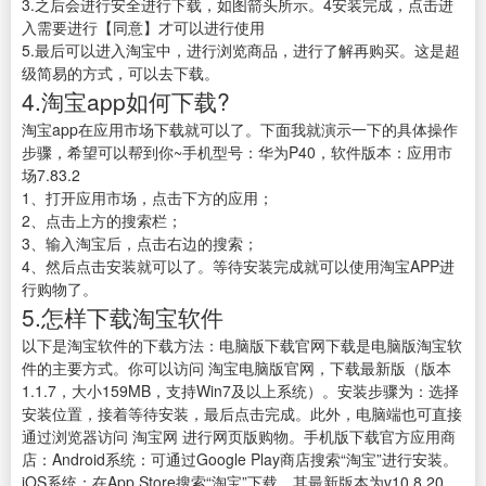
3.之后会进行安全进行下载，如图箭头所示。4安装完成，点击进
入需要进行【同意】才可以进行使用
5.最后可以进入淘宝中，进行浏览商品，进行了解再购买。这是超
级简易的方式，可以去下载。
4.淘宝app如何下载?
淘宝app在应用市场下载就可以了。下面我就演示一下的具体操作
步骤，希望可以帮到你~手机型号：华为P40，软件版本：应用市
场7.83.2
1、打开应用市场，点击下方的应用；
2、点击上方的搜索栏；
3、输入淘宝后，点击右边的搜索；
4、然后点击安装就可以了。等待安装完成就可以使用淘宝APP进
行购物了。
5.怎样下载淘宝软件
以下是淘宝软件的下载方法：电脑版下载官网下载是电脑版淘宝软
件的主要方式。你可以访问 淘宝电脑版官网，下载最新版（版本
1.1.7，大小159MB，支持Win7及以上系统）。安装步骤为：选择
安装位置，接着等待安装，最后点击完成。此外，电脑端也可直接
通过浏览器访问 淘宝网 进行网页版购物。手机版下载官方应用商
店：Android系统：可通过Google Play商店搜索“淘宝”进行安装。
iOS系统：在App Store搜索“淘宝”下载，其最新版本为v10.8.20。