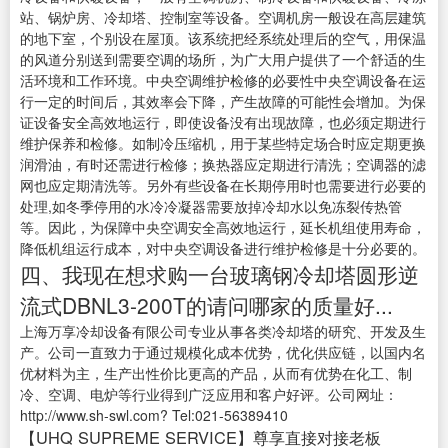
站、锅炉房、冷却塔、控制室等设备。空调机房一般设在高层建筑
的地下室，个别设在屋顶。该系统把经系统处理后的空气，用保温
的风道分别送到需要空调的场所，为广大用户提供了一个舒适的生
活环境和工作环境。中央空调维护检修的必要性中央空调设备在运
行一定的时间后，其效率会下降，产生故障的可能性会增加。为保
证设备安全高效地运行，即使设备没有出现故障，也必须定期进行
维护保养和检修。如制冷压缩机，用于某些特定场合时应定期更换
润滑油，有时还需进行检修；换热器应定期进行清洗；空调器的滤
网也应定期清洗等。另外有些设备在长期停用时也需要进行必要的
处理,如冬季停用的水冷冷凝器需要放掉冷却水以免冻裂传热管
等。因此，为保障中央空调安全高效地运行，延长机组使用寿命，
降低机组运行成本，对中央空调设备进行维护检修是十分必要的。
四、我现在想求购一台玻璃钢冷却塔圆形逆
流式DBNL3-200T的请问哪家的质量好...
上海万享冷却设备有限公司专业从事各类冷却塔的研究、开发及生
产。公司一直致力于通过规模化成本优势，优化供应链，以国内名
优材料为主，生产出性价比更高的产品，从而有优势在化工、制
冷、空调、电炉等行业得到广泛应用和客户好评。公司网址：
http://www.sh-swl.com? Tel:021-56389410
【UHQ SUPREME SERVICE】尊享直接对接老板