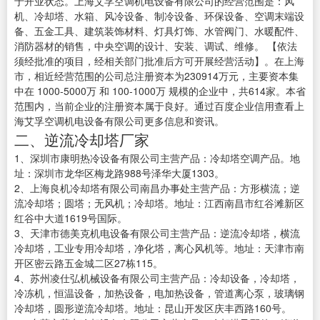
于开业状态。上海艾孚空调机电设备有限公司的经营范围是：风
机、冷却塔、水箱、风冷设备、制冷设备、环保设备、空调末端设
备、五金工具、建筑装饰材料、灯具灯饰、水管阀门、水暖配件、
消防器材的销售，中央空调的设计、安装、调试、维修。 【依法
须经批准的项目，经相关部门批准后方可开展经营活动】。在上海
市，相近经营范围的公司总注册资本为230914万元，主要资本集
中在 1000-5000万 和 100-1000万 规模的企业中，共614家。本省
范围内，当前企业的注册资本属于良好。通过百度企业信用查看上
海艾孚空调机电设备有限公司更多信息和资讯。
二、逆流冷却塔厂家
1、深圳市康明热冷设备有限公司主营产品：冷却塔空调产品。地
址：深圳市龙华区梅龙路988号泽华大厦1303。
2、上海良机冷却塔有限公司南昌办事处主营产品：方形横流；逆
流冷却塔；圆塔；无风机；冷却塔。地址：江西南昌市红谷滩新区
红谷中大道1619号国际。
3、天津市德美克机电设备有限公司主营产品：逆流冷却塔，横流
冷却塔，工业专用冷却塔，净化塔，离心风机等。地址：天津市南
开区密云路五金城二区27栋115。
4、苏州凌仕弘机械设备有限公司主营产品：冷却设备，冷却塔，
冷冻机，恒温设备，加热设备，电加热设备，管道离心泵，玻璃钢
冷却塔，圆形逆流冷却塔。地址：昆山开发区庆丰西路160号。