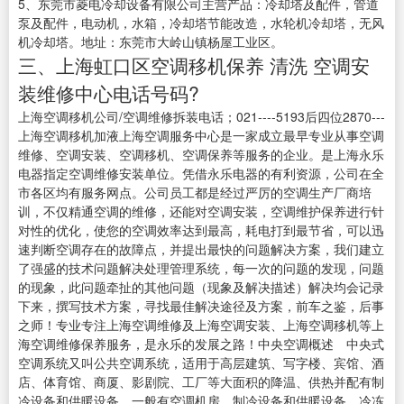
5、东莞市菱电冷却设备有限公司主营产品：冷却塔及配件，管道
泵及配件，电动机，水箱，冷却塔节能改造，水轮机冷却塔，无风
机冷却塔。地址：东莞市大岭山镇杨屋工业区。
三、上海虹口区空调移机保养 清洗 空调安
装维修中心电话号码?
上海空调移机公司/空调维修拆装电话；021----5193后四位2870---
上海空调移机加液上海空调服务中心是一家成立最早专业从事空调
维修、空调安装、空调移机、空调保养等服务的企业。是上海永乐
电器指定空调维修安装单位。凭借永乐电器的有利资源，公司在全
市各区均有服务网点。公司员工都是经过严厉的空调生产厂商培
训，不仅精通空调的维修，还能对空调安装，空调维护保养进行针
对性的优化，使您的空调效率达到最高，耗电打到最节省，可以迅
速判断空调存在的故障点，并提出最快的问题解决方案，我们建立
了强盛的技术问题解决处理管理系统，每一次的问题的发现，问题
的现象，此问题牵扯的其他问题（现象及解决描述）解决均会记录
下来，撰写技术方案，寻找最佳解决途径及方案，前车之鉴，后事
之师！专业专注上海空调维修及上海空调安装、上海空调移机等上
海空调维修保养服务，是永乐的发展之路！中央空调概述 中央式
空调系统又叫公共空调系统，适用于高层建筑、写字楼、宾馆、酒
店、体育馆、商厦、影剧院、工厂等大面积的降温、供热并配有制
冷设备和供暖设备，一般有空调机房、制冷设备和供暖设备、冷冻