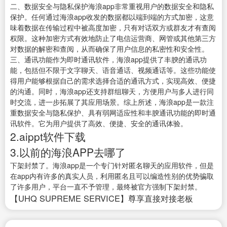
二、数据安全与隐私保护海浪app非常重视用户的数据安全和隐私
保护。任何通过海浪app收发的数据都以端到端的方式加密，这意
味着数据在传输过程中被高度加密，只有对话双方或群友才有查阅
权限。这种加密方式有效地防止了电信运营商、网管或其他第三方
对数据的解密和查阅，从而确保了用户信息的私密性和安全性。
三、通讯功能作为即时通讯软件，海浪app提供了丰腴的通讯功
能，包括但不限于文字聊天、语音通话、视频通话等。这些功能使
得用户能够根据自己的需求选择合适的通讯方式，实现高效、便捷
的沟通。同时，海浪app还支持群组聊天，方便用户与多人进行同
时交流，进一步拓展了其应用场景。综上所述，海浪app是一款注
重数据安全与隐私保护、具有弱网适应性和丰腴通讯功能的即时通
讯软件。它为用户提供了高效、便捷、安全的通讯体验。
2.aippt软件下载
3.以前的海浪APP去哪了
下架封禁了。海浪app是一个专门针对匿名聊天的应用软件，但是
在app内有许多的真实人员，利用匿名且可以编造性别的优势骗取
了许多用户，平台一直不予管理，最终被官方强制下架封禁。
【UHQ SUPREME SERVICE】尊享直接对接老板