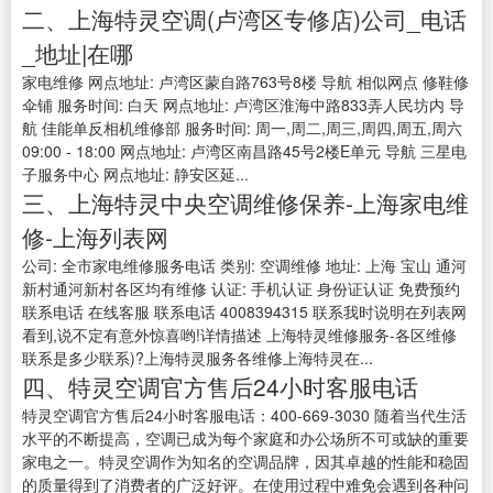
二、上海特灵空调(卢湾区专修店)公司_电话
_地址|在哪
家电维修 网点地址: 卢湾区蒙自路763号8楼 导航 相似网点 修鞋修
伞铺 服务时间: 白天 网点地址: 卢湾区淮海中路833弄人民坊内 导
航 佳能单反相机维修部 服务时间: 周一,周二,周三,周四,周五,周六
09:00 - 18:00 网点地址: 卢湾区南昌路45号2楼E单元 导航 三星电
子服务中心 网点地址: 静安区延...
三、上海特灵中央空调维修保养-上海家电维
修-上海列表网
公司: 全市家电维修服务电话 类别: 空调维修 地址: 上海 宝山 通河
新村通河新村各区均有维修 认证: 手机认证 身份证认证 免费预约
联系电话 在线客服 联系电话 4008394315 联系我时说明在列表网
看到,说不定有意外惊喜哟!详情描述 上海特灵维修服务-各区维修
联系是多少联系)?上海特灵服务各维修上海特灵在...
四、特灵空调官方售后24小时客服电话
特灵空调官方售后24小时客服电话：400-669-3030 随着当代生活
水平的不断提高，空调已成为每个家庭和办公场所不可或缺的重要
家电之一。特灵空调作为知名的空调品牌，因其卓越的性能和稳固
的质量得到了消费者的广泛好评。在使用过程中难免会遇到各种问