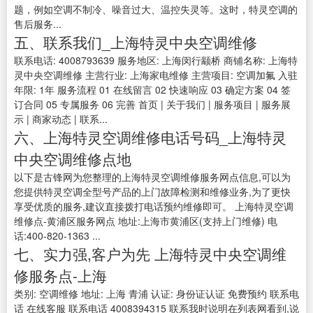
题，例如空调不制冷、噪音过大、温控失灵等。这时，特灵空调的
售后服务...
五、联系我们_上海特灵中央空调维修
联系电话: 4008793639 服务地区: 上海闵行颛桥 商铺名称: 上海特
灵中央空调维修 主营行业: 上海家电维修 主营项目: 空调加氟 入驻
年限: 1年 服务流程 01 在线留言 02 快速响应 03 确定方案 04 签
订合同 05 专属服务 06 完善 首页 | 关于我们 | 服务项目 | 服务展
示 | 商家动态 | 联系...
六、上海特灵空调维修电话号码_上海特灵
中央空调维修点地
以下是古锋网为您整理的上海特灵空调维修服务网点信息,可以为
您提供特灵空调全型号产品的上门故障检测和维修业务,为了更快
享受优质的服务,建议直接拨打电话预约维修即可。 上海特灵空调
维修点-黄浦区服务网点 地址:上海市黄浦区(支持上门维修) 电
话:400-820-1363 ...
七、实力强,客户为先 上海特灵中央空调维
修服务点-上海
类别: 空调维修 地址: 上海 青浦 认证: 身份证认证 免费预约 联系电
话 在线客服 联系电话 4008394315 联系我时说明在列表网看到,说