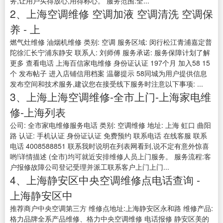
务,让用户买得放心,用得称心。 服务范围:全...
2、上海空调维修 空调加液 空调清洗 空调保
养 - 上
燃气灶维修 油烟机维修 类别: 空调 服务区域: 闵行松江青浦嘉定普
陀徐汇长宁浦东静安 联系人: 刘师傅 服务承诺: 服务保障计划了解
更多 查看电话 上海百信家电维修 身份证认证 197个月 加入58 15
个 发布帖子 进入店铺信用档案 温馨提示 58同城为用户提供信息
发布空间和技术服务,建议您在接受线下服务时注意以下事项: ...
3、上海上海空调维修-全市上门-上海家电维
修-上海列表
公司: 全市家电维修服务电话 类别: 空调维修 地址: 上海 虹口 曲阳
路 认证: 手机认证 身份证认证 免费预约 联系电话 在线客服 联系
电话 4008588851 联系我时说明在列表网看到,说不定有意外惊喜
哟!详情描述 (全市)均可就近安排维修人员上门服务。 服务流程:客
户报修故障公司登记受理并派工联系客户上门上门...
4、上海静安区中央空调维修点电话查询 -
上海静安区中
推荐商户中央空调第三方 维修点地址:上海静安区永和路 维修产品:
格力品牌全系产品维修、格力中央空调维修 电话报修 静安区美的