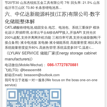
节20节30 山东杰锐拓五金工具有限公司 7年 回头率: 21.5% 山东
临沂市兰山区 ?3.80 长条形锂电池系...
六、中亿达新能源科技(江苏)有限公司-数字
化储能整体解
CATL磷酸铁锂电池,稳固安全,电芯、电池包、系统三重保护 模块
化设计,即插即用,全球云平台&移动APP接入,开放API 支持光伏
200%超配,支持并离网并机功能 三相功率可调,支持光储柴微网(干
接点备用) 液冷电池簇 发电侧-液冷储能系统 高能量密度:相比风冷
系统能量密度提升80% 高效热管理:系统温度参35°C,温差≤...
《LYUAV SERVICE 储能厂家(Energy storage cabinet
manufacturers)》
086-17727870881
电话微信(Mobile/Wechat)：
飞机(TG): @bessoem88
邮箱(Email): bessoem@outlook.com
我司专注于老板一对一服务(We focus on the boss one-on-one
service)