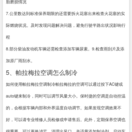
胎磨损情况
7.公里数达到标准保养期限的还需要拆火花塞出来检查火花塞的实
际燃烧状况。及时发现问题解决问题，避免行驶半路出状况影响行
程
8.部分柴油发动机车辆还需检查添加车辆尿素。9.检查雨刮片及添
加原厂雨刮水。
5、帕拉梅拉空调怎么制冷
如何使用帕拉梅拉空调制冷帕拉梅拉的空调可以通过按下AC键或
auto键来制冷，同时可以调节风量大小。保时捷的空调是自动控温
的，会根据车辆内部和外界温度自动调节。如果发现空调效果不
好，可以请专业维修人员检修或申请售后。此外，定期保养空调也
很重要，可以更换滤芯、清理出风口，并适量添加制冷剂。启动车