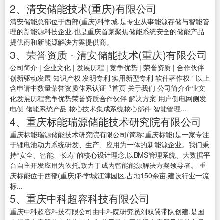
2、清安储能技术(重庆)有限公司
清安储能总部位于西部(重庆)科学城,是专业从事能源存储与智能管
理的新能源科技企业,也是重庆首家聚焦储能系统安全的储能产品
提供商和新能源解决方案提供商。
3、荣誉资质 - 清安储能技术(重庆)有限公司
公司简介 | 企业文化 | 发展历程 | 竞争优势 | 荣誉资质 | 合作伙伴
创新驱动发展 知识产权 发明专利 实用新型专利 软件著作权 * 以上
含申请中数量荣誉资质体系认证 ?首页 关于我们 公司简介企业文
化发展历程竞争优势荣誉资质合作伙伴 解决方案 用户侧电网侧发
电侧 储能系统产品 核心技术集成系统核心部件 智能管理...
4、重庆标能瑞源储能技术研究院有限公司
重庆标能瑞源储能技术研究院有限公司(简称:重庆标能)是一家专注
于锂电池动力系统研发、生产、应用为一体的新能源企业。我们秉
持“安全、智能、长寿”的核心设计理念,以BMS管理系统、大数据平
台自主开发应用为依托,致力于成为智能能源解决方案领导者。 重
庆标能位于西部(重庆)科学城江津园区,占地150余亩,建设行业一流
标...
5、重庆中科超容科技有限公司
重庆中科超容科技有限公司由中科院研究员刘双翼带队创建,是国