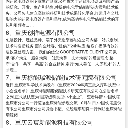
内超级电容器的专业生产企业,公司致力于超级电容器及相关产品
的研究、开发、生产和销售,并提供电化学储能解决方案和技术服
务。公司矢志建立高效的科研和技术成果转化平台,打造具有全球
影响力的超级电容器产品和品牌,成为高功率电化学储能技术的开
拓和引领者... ...
6、重庆创祥电源有限公司
包装设计、螺丝品种、端子外壳造型都能在公司内部一站式定制。
技术与售后服务 面向全球客户提供7*24h响应 给客户提供有效的
建议及处理方案。 我们的信念 COOPERATIVE CLIENT 公司秉
承“客户为先、服务为荣、创意为尊、技术为实”的经营理念,恪
守“合作、共享、共赢”的企业精神,奉行“知人善任、人尽其才”的人
才理...
7、重庆标能瑞源储能技术研究院有限公司
近日,重庆市科学技术局发布《重庆市2024年第三批入库科技型中
小企业名单》,重庆标能瑞源储能技术研究院有限公司在公告名单
之列,正式被认定为“国家级科技型中小企业”。 查看详情 中国铁塔
重庆市分公司一行莅临重庆标能参观交流 10月31日,中国铁塔股份
有限公司重庆市分公司党委书记、总经理李绍良一行到访重庆标能
瑞源储...
8、重庆云宸新能源科技有限公司