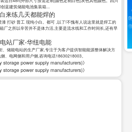
成都|装运日48h|外部尺寸按需定制|颜色定制白色|灰色其他颜色。四川
创蓝建筑储能电池集装箱...
小白来练几天都能焊的
焊工 喷漆 打砂 普工 现纯小白。都可 ,以了!不愧有人说这里就是焊工的
箱厂之所以辛苦并不是体力活,主要是流水线和工作时间长,还有早
能电站厂家-华纽电能
柜、储能电站的生产厂家,专注于为客户提供智能能源整体解决方
电网侧和用户侧,咨询电话18630218003。
rage power supply manufacturers)》
rage power supply manufacturers)》