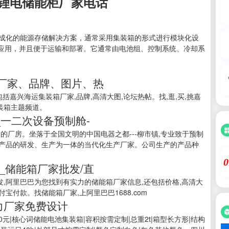
锂电储能柜厂家电话
集成化的能源存储解决方案，通常采用集装箱的形式进行模块化设
应用，并且便于运输和部署。它通常由电池组、控制系统、冷却系
箱厂家、品牌、图片、热
包括嘉兴海运集装箱厂家,品牌,高清大图,论坛热帖。找,逛,买,挑嘉
集装箱主题频道。
_一二次设备预制舱-
方米的厂房。坐落于全国文明的中国电器之都---柳市镇,专业致于预制
舱等产品的研发、生产为一体的当代化生产厂家。公司生产的产品种
0
_储能箱厂家批发/直
发,阿里巴巴为您找到有实力的储能箱厂家信息,还包括价格,高清大
宝付款。找储能箱厂家,上阿里巴巴1688.com
力厂家免费设计
0元|核心词储能电池集装箱|容积按需定制|总重2t|箱型长方形|结构