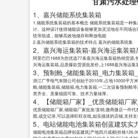
甘肃污水处理
1、嘉兴储能系统集装箱
1.储能系统集装箱的基本概念 储能系统集装箱是一种
计。这种设计使得储能设备能够更加灵活地在不同场合
统等组成，能够高效地储存和释放电能
2.嘉兴储能系统集装箱的技术特点 嘉兴的储能系统集
2、嘉兴海运集装箱-嘉兴海运集装
阿里巴巴1688为您优选77条嘉兴海运集装箱热销货源,
兴海运集装箱,品质爆款货源批发价,上1688嘉兴海运
3、预制舱_储能集装箱_电力集装箱
浙江广亨电气有限公司创始于2010年,占地10000平
舱,储能集装箱,储能箱,电力集装箱,一二次设备预制
类齐全、质量稳固可靠、技术力量雄厚。
4、【储能箱厂家】_优质储能箱厂家
优质储能箱厂家,储能箱厂家批发/直销,微商微店一件代
图,成交记录,可以选择旺旺在线,如实描述的店铺,支持支付
5、电站储能电池集装箱创蓝建筑实
储能电池集装箱品牌创蓝建筑|产地四川成都|价格126.0