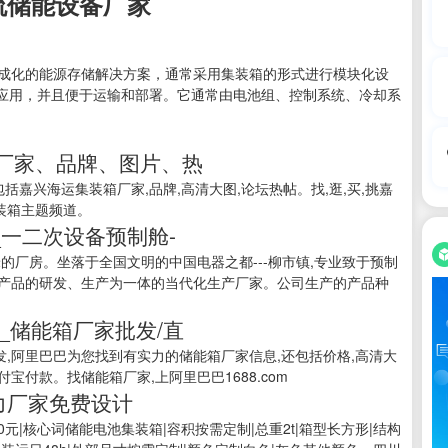
流储能设备厂家
集成化的能源存储解决方案，通常采用集装箱的形式进行模块化设
应用，并且便于运输和部署。它通常由电池组、控制系统、冷却系
箱厂家、品牌、图片、热
包括嘉兴海运集装箱厂家,品牌,高清大图,论坛热帖。找,逛,买,挑嘉
集装箱主题频道。
_一二次设备预制舱-
方米的厂房。坐落于全国文明的中国电器之都---柳市镇,专业致于预制
舱等产品的研发、生产为一体的当代化生产厂家。公司生产的产品种
_储能箱厂家批发/直
发,阿里巴巴为您找到有实力的储能箱厂家信息,还包括价格,高清大
宝付款。找储能箱厂家,上阿里巴巴1688.com
力厂家免费设计
0元|核心词储能电池集装箱|容积按需定制|总重2t|箱型长方形|结构