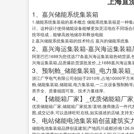
上海直
1、嘉兴储能系统集装箱
1.储能系统集装箱的基本概念 储能系统集装箱是一种
计。这种设计使得储能设备能够更加灵活地在不同场合
统等组成，能够高效地储存和释放电能
2.嘉兴储能系统集装箱的技术特点 嘉兴的储能系统集
2、嘉兴海运集装箱-嘉兴海运集装
阿里巴巴1688为您优选77条嘉兴海运集装箱热销货源,
兴海运集装箱,品质爆款货源批发价,上1688嘉兴海运
3、预制舱_储能集装箱_电力集装箱
浙江广亨电气有限公司创始于2010年,占地10000平
舱,储能集装箱,储能箱,电力集装箱,一二次设备预制
类齐全、质量稳固可靠、技术力量雄厚。
4、【储能箱厂家】_优质储能箱厂家
优质储能箱厂家,储能箱厂家批发/直销,微商微店一件代
图,成交记录,可以选择旺旺在线,如实描述的店铺,支持支付
5、电站储能电池集装箱创蓝建筑实
储能电池集装箱品牌创蓝建筑|产地四川成都|价格126.0