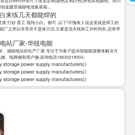
成都|装运日48h|外部尺寸按需定制|颜色定制白色|灰色其他颜色。四川
创蓝建筑储能电池集装箱...
小白来练几天都能焊的
焊工 喷漆 打砂 普工 现纯小白。都可 ,以了!不愧有人说这里就是焊工的
箱厂之所以辛苦并不是体力活,主要是流水线和工作时间长,还有早
能电站厂家-华纽电能
柜、储能电站的生产厂家,专注于为客户提供智能能源整体解决方
电网侧和用户侧,咨询电话18630218003。
rage power supply manufacturers)》
rage power supply manufacturers)》
rage power supply manufacturers)》