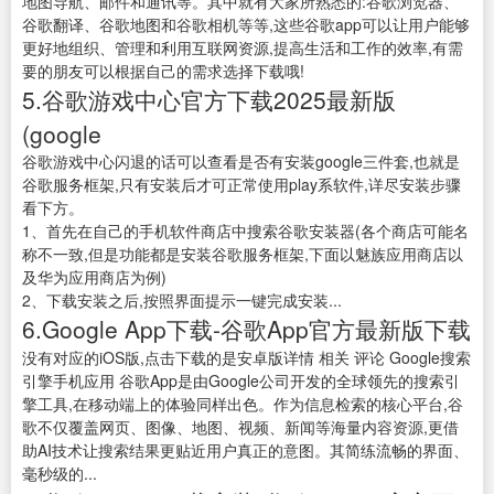
地图导航、邮件和通讯等。其中就有大家所熟悉的:谷歌浏览器、
谷歌翻译、谷歌地图和谷歌相机等等,这些谷歌app可以让用户能够
更好地组织、管理和利用互联网资源,提高生活和工作的效率,有需
要的朋友可以根据自己的需求选择下载哦!
5.谷歌游戏中心官方下载2025最新版
(google
谷歌游戏中心闪退的话可以查看是否有安装google三件套,也就是
谷歌服务框架,只有安装后才可正常使用play系软件,详尽安装步骤
看下方。
1、首先在自己的手机软件商店中搜索谷歌安装器(各个商店可能名
称不一致,但是功能都是安装谷歌服务框架,下面以魅族应用商店以
及华为应用商店为例)
2、下载安装之后,按照界面提示一键完成安装...
6.Google App下载-谷歌App官方最新版下载
没有对应的iOS版,点击下载的是安卓版详情 相关 评论 Google搜索
引擎手机应用 谷歌App是由Google公司开发的全球领先的搜索引
擎工具,在移动端上的体验同样出色。作为信息检索的核心平台,谷
歌不仅覆盖网页、图像、地图、视频、新闻等海量内容资源,更借
助AI技术让搜索结果更贴近用户真正的意图。其简练流畅的界面、
毫秒级的...