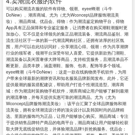
4.卖潮流衣服的软件
可以购买潮流衣服的软件有得物、领潮、eyee蜂潮（斗牛
DoNew）、潮库商城、尤为（尤为Wconcept品牌服饰潮流美
妆）、潮品商城、优品会。得物：作为潮流鉴定购物平台，得物
App具有正品保障和专业鉴定服务，让消费者在购买潮鞋潮服时更
加放心。它不仅是全球领先的集正品潮流装备、潮流商品鉴别、潮
流生活社区于一体的新一代潮流网购社区，还拥有浓厚的社区氛
围，用户可以在此结识同好，分享潮流心得。领潮：作为共享潮牌
行业的领军者，领潮平台深受年轻人喜爱。它提供新款热门潮鞋、
潮流装备以及闲置奢侈大牌等商品，支持租赁服务，且潮流单品不
断更新、品类丰腴，涵盖潮鞋、服饰、包表、配饰等多个领域。
eyee蜂潮（斗牛DoNew）：这是一款在线购物类手机软件，为用
户带来全球最新的潮牌资讯和知名服装品牌新闻发布。此外，它还
提供最潮的服装搭配建议，帮助用户打造个性潮流造型。潮库商
城：作为潮流时装购物手机软件，潮库商城让用户能够了解到最潮
的潮流事物，并每天提供实惠可靠的潮流商品。尤为（尤为
Wconcept品牌服饰潮流美妆）：该平台汇聚了全球品牌服饰和潮
流美妆，拥有全球潮流设计师的顶尖设计以及韩国时尚的品牌精
选。里面的服饰均为正品，让用户能够放心购买。潮品商城：专注
于提供销售品牌特产商品的电商平台，潮品商城让用户能够轻松获
取大牌无底线促销信息，并体验潮流品牌1折抢购服务。优品会：