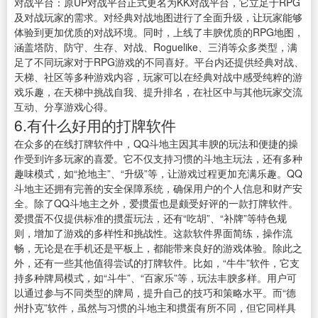
对战平台：原UP对战平台正式更名为KK对战平台，它立足于RPG
及对战玩家的需求。对经典对战地图进行了全面升级，让玩家能够
体验到更加优质的对战环境。同时，上线了丰腴优质的RPG地图，
涵盖塔防、防守、生存、对战、Roguelike、三消等众多类型，满
足了不同玩家对于RPG游戏的不同喜好。平台内还提供经典对战、
天梯、社区等多种游戏内容，玩家可以在经典对战中感受纯粹的游
戏乐趣，在天梯中挑战自我、提升排名，在社区中与其他玩家交流
互动、分享游戏心得。
6.有什么好用的打牌软件
在众多的在线打牌软件中，QQ斗地主因其丰腴的玩法和便捷的操
作受到许多玩家的喜爱。它不仅支持习惯的斗地主玩法，还有多种
趣味模式，如“抢地主”、“升级”等，让游戏过程更加充满乐趣。QQ
斗地主还拥有完善的安全保障系统，确保用户的个人信息和财产安
全。除了QQ斗地主之外，爱掼蛋也是颇受好评的一款打牌软件。
爱掼蛋不仅提供标准的掼蛋玩法，还有“吃胡”、“补牌”等特色规
则，增加了游戏的多样性和挑战性。这款软件界面简练，操作流
畅，无论是在手机还是平板上，都能带来良好的游戏体验。除此之
外，还有一些其他值得尝试的打牌软件。比如，“牛牛”软件，它支
持多种牌局模式，如“斗牛”、“百家乐”等，玩法丰腴多样。用户可
以通过参与不同类型的牌局，提升自己的技巧和策略水平。而“德
州扑克”软件，虽然与习惯的斗地主和掼蛋有所不同，但它同样具