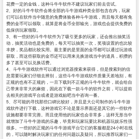
花费一定的金钱，这种斗牛牛软件不建议玩家们前去尝试。
2、好的斗牛牛软件会将全部的斗牛游戏种类全部包含在内，玩家
们可以在软件当中随意的免费体验各种斗牛游戏，而且每天都有免
费的金币可以领取，就算是将金币全部输光，游戏也会提供免费的
低保供玩家领取。
3、有一些好的斗牛牛软件为了吸引更多的玩家，还会推出抽奖活
动，抽奖活动也是免费的，每天可以抽奖一次，奖项设置的也比较
丰腴，奖品都比较实用。最主要的是里面的金币都可以通过玩游戏
获取，而这些获取的金币还可以用来兑换游戏当中的道具，积攒的
多了甚至可以兑换话费。
4、斗牛牛游戏软件可以通过浏览器搜索来获得，但是搜索到的信
息需要玩家们仔细去辨别，这些斗牛牛游戏软件质量天差地别，有
正规的也有不正规的，一旦下载到不正规的斗牛牛软件，就会给自
己带来非常大的麻烦，因此在下载一款斗牛的软件之前，可以提前
去相关的游戏平台或者是游戏贴吧当中咨询一番。
5、尽可能的寻找那些口碑比较好，并且是大公司制作的斗牛牛游
戏软件进行下载，这种游戏它不论是显示界面还是其它的一些软件
设施都要非常完善。而且使用他的玩家也会非常多，这样无形当中
就增加了斗牛牛游戏的乐趣，毕竟和玩家玩要比和机器玩娱乐性强
很多。一些好的正规的斗牛牛游戏平台它们的客服都是24小时在线
的，可以随时解决玩家们的任何问题以及疑问，所以推荐玩家们一