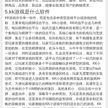
由众拱自营的购物平台，优品会提供潮鞋、服饰、数码、美妆等品
牌商品，品类多、新品多，能够全面满足用户的购物需求。
5.kk游戏是什么软件
KK游戏并非单一软件，而是包含多种类型游戏平台或游戏的统
称，主要有电玩棋牌综合平台、KK小游戏、KK对战平台这几种类
型。电玩棋牌综合平台：由武汉盛久网络科技有限公司开发，是一
个集电玩与棋牌于一体的综合平台。其核心板块为街机电玩与竞技
棋牌，集合了众多经典游戏。在街机电玩方面，有千炮捕鱼这类深
受玩家喜爱的捕鱼游戏，玩家可以体验到刺激的捕鱼过程和丰腴的
奖励机制；在竞技棋牌领域，欢乐斗地主、斗牛牛等习惯棋牌游戏
一应俱全，同时还涵盖德州扑克、扎金花等多种玩法，满足了不同
玩家对于棋牌游戏的需求。该平台为玩家提供了一个一站式的娱乐
场所，让玩家无需切换多个平台就能畅玩多种类型的游戏。KK小
游戏：泛指体积较小、玩法简易的休闲娱乐游戏。它主要以Flash
技术为基础进行开发，具有安装便捷的特点，玩家无需繁琐的安装
过程，即可快速进入游戏世界。KK小游戏有网页版及单机版两种
形式，方便玩家根据自己的网络环境和需求进行选择。其通常定义
为文件体积小于10MB的休闲项目，虽然体积小，但玩法却十分丰
腴，涵盖动作、益智、策略等十余种类别。无论是喜欢挑战反应速
度的动作游戏，还是喜欢开动脑筋的益智游戏，亦或是喜欢制定策
略的策略游戏，玩家都能在KK小游戏中找到适合自己的游戏。KK