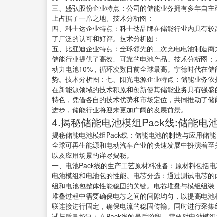
三、盛弘股份企业特点：公司的储能业务拥有多年自主
上占据了一席之地。技术分析图：
四、科士达企业特点：科士达品牌在储能行业内具有较
了广泛的认可和好评。技术分析图：
五、比亚迪企业特点：全球领先的二次充电电池制造商
储能行业提供了高效、可靠的电池产品。技术分析图：六
动力电池10%，循环次数目前全球最高。宁德时代在
势。技术分析图：七、阳光电源企业特点：储能业务依
在新能源领域的技术积累和创新使其储能业务具有强盛
特色，凭借各自的技术优势和市场定位，共同推动了储
进步，储能行业将迎来更加广阔的发展前景。
4.揭秘储能电池模组Pack线:储能
揭秘储能电池模组Pack线：储能电池的制造与应用储能
全球可再生能源和电动汽车产业的快速发展中扮演着至关
以及应用场景的详尽揭秘。
一、电池Pack线的生产工艺原材料准备：原材料包括
电池模组和电池包的性能。电芯分选：通过测试电芯的
组和电池包整体性能稳固的关键。电芯堆叠与模组组装
堆叠过程中需要确保电芯之间的间隙均匀，以提高电池
联连接进行固定，确保电流的稳固传输。同时进行采集
试与质量控制：在Pack线的最后阶段，需要对电池模