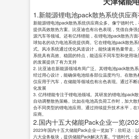
天津储能电
1.新能源锂电池pack散热系统供应商
新能源锂电池pack散热系统供应商众多。像宁德时代，
提供高效散热方案。比亚迪也有出色表现，凭借自身强
源汽车等领域。还有亿纬锂能，在锂电池pack散热方面
球知名的动力电池系统提供商。它在锂电池pack散热
式。风冷系统通过优化风道设计，能快速将热量带走。
系统具有高效、稳固的特点，能适应不同车型和使用场
的发展提供了有力支持
2. 比亚迪在新能源领域布局广泛。其锂电池pack散
经过用心设计，能确保电池组各部位温度均匀。在散热
仅应用于汽车，在储能等领域也有出色表现。通过不断
化发展
3. 亿纬锂能专注于锂电池领域。其研发的锂电池pac
自动调整散热策略。比如在电池高负荷工作时，加大散
合不同类型的锂电池应用。通过持续提升技术水平，在
应商。
2.国内十五大储能Pack企业一览(2023
2023年国内十五大储能Pack企业一览如下：欣旺达：
六大业务板块，提供储能Pack解决方案。宁德时代：