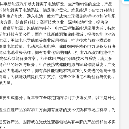
早从事新能源汽车动力锂离子电池研发、生产和销售的企业，产品
的储能锂离子电池系统，满足客户需求。蜂巢能源：在动力+储能
发和生产能力。远东电池：致力于成为全球领先的锂电池和储能系
解决方案。朗泰通科技：高新技术企业，深耕电池行业，提供储
。猛狮新能源：以储能为核心，电力工程和新能源应用为辅，持续
新能科技有限公司：面向全球新能源和储能领域，提供智能电池管
能源：围绕电化学储能等商业应用领域，推进技术与商业模式创
提供电能质量、电动汽车充电桩、储能微网等核心电力设备及解决
能源电池业务品牌，拥有专业化管理团队，打造VDA动力电池生产
的光伏和储能解决方案，为全球用户提供创新技术与系统，满足多
能产品的研发与服务，生产便携式储能电源与家庭储能系统，广泛
型动力电池及材料，拥有高性能锂电材料添加剂及先进的锂离子电
制造，为储能领域提供有力支持。这些企业通过不断创新与优化，
献力量。
重要组成部分，近年来在全球范围内得到了快速发展。以下是对七
锂业在锂产品的深加工方面拥有显著的技术优势和市场占有率，为
逆变器产品。固德威在光伏逆变器领域具有丰腴的产品线和技术实
图：