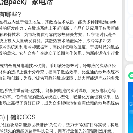
池pack厂家电话
有哪些?
在行业内处于领先地位，其散热技术成熟，能为多种锂电池pack
盛的研发能力，在散热系统上不断创新，产品广泛应用于各类新能
有独特技术，为市场提供可靠的散热解决方案。1. 宁德时代是全
系统上投入大量研发资源。其散热技术涵盖风冷、液冷等多种方
液冷系统则利用冷却液循环，高效降低电池温度。宁德时代的散热
景的需求。它与众多车企建立了长期合作关系，为新能源汽车行业
热系统结合自身电池技术优势。采用液冷散热时，冷却液的流动路径
材料的选择上也十分考究，提高了散热效率。比亚迪的散热系统不
改进和创新，为客户提供可靠的散热保障，助力新能源产业的多元
k散热系统注重智能化控制。能根据电池的实时温度、充放电状态等
热功率。亿纬锂能的散热系统在小型化、轻量化方面也有成果，适
市场上赢得了良好口碑，成为众多锂电池制造商信赖的散热系统供
) | 储能CCS
以“创新驱动新能源世界进步”为使命，致力于“双碳”目标实现，构建
全球领先的新能源创新科技公司，拥有行业领先的智能制造系统，