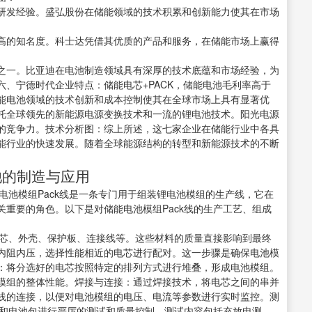
研发经验。盛弘股份在储能领域的技术积累和创新能力使其在市场
高的知名度。科士达凭借其优质的产品和服务，在储能市场上赢得
之一。比亚迪在电池制造领域具有深厚的技术底蕴和市场经验，为
、宁德时代企业特点：储能电芯+PACK，储能电池毛利率高于
储能电池领域的技术创新和成本控制使其在全球市场上具有显著优
托全球领先的新能源电源变换技术和一流的锂电池技术。阳光电源
的竞争力。技术分析图：综上所述，这七家企业在储能行业中各具
能行业的快速发展。随着全球能源结构的转型和新能源技术的不断
电池的制造与应用
电池模组Pack线是一条专门用于组装锂电池模组的生产线，它在
重要的角色。以下是对储能电池模组Pack线的生产工艺、组成
电芯、外壳、保护板、连接线等。这些材料的质量直接影响到最终
内阻内压，选择性能相近的电芯进行配对。这一步骤是确保电池模
：将分选好的电芯按照特定的排列方式进行堆叠，形成电池模组。
模组的整体性能。焊接与连接：通过焊接技术，将电芯之间的串并
线的连接，以便对电池模组的电压、电流等参数进行实时监控。测
组和电池包进行严厉的测试和质量控制。测试内容包括充放电测