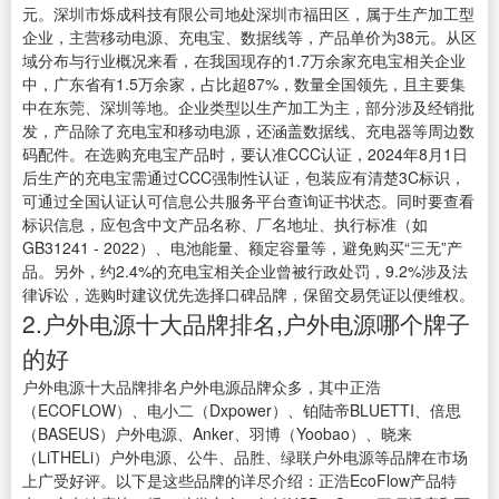
元。深圳市烁成科技有限公司地处深圳市福田区，属于生产加工型
企业，主营移动电源、充电宝、数据线等，产品单价为38元。从区
域分布与行业概况来看，在我国现存的1.7万余家充电宝相关企业
中，广东省有1.5万余家，占比超87%，数量全国领先，且主要集
中在东莞、深圳等地。企业类型以生产加工为主，部分涉及经销批
发，产品除了充电宝和移动电源，还涵盖数据线、充电器等周边数
码配件。在选购充电宝产品时，要认准CCC认证，2024年8月1日
后生产的充电宝需通过CCC强制性认证，包装应有清楚3C标识，
可通过全国认证认可信息公共服务平台查询证书状态。同时要查看
标识信息，应包含中文产品名称、厂名地址、执行标准（如
GB31241 - 2022）、电池能量、额定容量等，避免购买“三无”产
品。另外，约2.4%的充电宝相关企业曾被行政处罚，9.2%涉及法
律诉讼，选购时建议优先选择口碑品牌，保留交易凭证以便维权。
2.户外电源十大品牌排名,户外电源哪个牌子
的好
户外电源十大品牌排名户外电源品牌众多，其中正浩
（ECOFLOW）、电小二（Dxpower）、铂陆帝BLUETTI、倍思
（BASEUS）户外电源、Anker、羽博（Yoobao）、晓来
（LiTHELi）户外电源、公牛、品胜、绿联户外电源等品牌在市场
上广受好评。以下是这些品牌的详尽介绍：正浩EcoFlow产品特