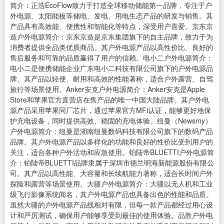
简介：正浩EcoFlow致力于打造全球移动储能第一品牌，专注于户
外电源、太阳能板等储电、发电、用电生态产品的研发与销售。其
产品具有高效能、便携性和智能化等特点，深受用户喜爱。京东京
造户外电源简介：京东京造是京东集团旗下的自主品牌，致力于为
消费者提供全品类优质商品。其户外电源产品以高性价比、良好的
售后服务和可靠的品质赢得了用户的信赖。电小二户外电源简介：
电小二是便携储能企业广东电小二科技有限公司旗下的户外电源品
牌。其产品以轻便、耐用和高效的性能著称，适合户外露营、自驾
旅行等场景使用。Anker安克户外电源简介：Anker安克是Apple
Store和苹果官方直营店在售产品的唯一中国大陆品牌。其户外电
源产品采用苹果同厂芯片，通过苹果官方MFi认证，能够更好地保
护充电设备，同时提供高效、稳固的充电体验。纽曼（Newsmy）
户外电源简介：纽曼是湖南纽曼数码科技有限公司旗下的数码产品
品牌。其户外电源产品以多样化的功能和良好的性价比受到用户的
关注，适合各种户外活动和应急使用。铂陆帝BLUETTI户外电源简
介：铂陆帝BLUETTI品牌隶属于深圳市德兰明海新能源股份有限公
司。其产品以高性能、大容量和长续航能力著称，适合长时间户外
探险和露营等场景使用。大疆户外电源简介：大疆以无人机和工业
级飞行影像系统闻名，其户外电源产品也具备出色的性能和品质。
虽然大疆的户外电源产品线相对有限，但每一款产品都经过用心设
计和严厉测试，确保用户能够享受到最佳的使用体验。品胜户外电