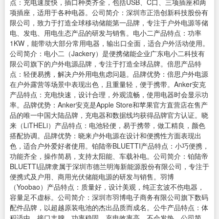
点：充电速度快，插口种类齐全，包括USB、C口、三项插座和两
项插座，适用于各种电器。公司简介：深圳市正浩创新科技股份有
限公司，致力于打造全球移动储能第一品牌，专注于户外电源等储
电、发电、用电生态产品的研发与销售。电小二产品特点：功率
1KW，能带动大部分常用电器，输出口全面，适合户外活动使用。
公司简介：电小二（Jackery）是便携储能企业广东电小二科技有
限公司旗下的户外电源品牌，专注于打造全球品牌。倍思产品特
点：轻便易携，解决户外用电焦虑问题。品牌优势：倍思户外电源
在户外露营等场景中表现出色，且重量轻，便于携带。Anker安克
产品特点：充电快速，设计合理，外观流畅，使用电器时会显示功
率。品牌优势：Anker安克是Apple Store和苹果官方直营店在售产
品的唯一中国大陆品牌，充电器和数据线均获得品牌官方认证。晓
来（LiTHELi）产品特点：电池轻便，易于携带，做工精良，颜色
搭配协调。品牌优势：晓来户外电源在设计和便携性方面表现出
色，适合户外爱好者使用。铂陆帝BLUETTI产品特点：小巧便携，
功能齐全，操作简易，支持太阳能、车载补电。公司简介：铂陆帝
BLUETTI品牌隶属于深圳市德兰明海新能源股份有限公司，专注于
便携式及户用、商用光伏储能电源的研发与销售。羽博
（Yoobao）产品特点：质量好，设计美观，纯正玄波不伤电器，
容量足不虚标。公司简介：深圳市羽博电子商务有限公司旗下数码
配件品牌，以超越原装电池的杰出品质而成名。公牛产品特点：体
积适中，接口丰腴，功率稳固，充电效率高，不会发热。公司简