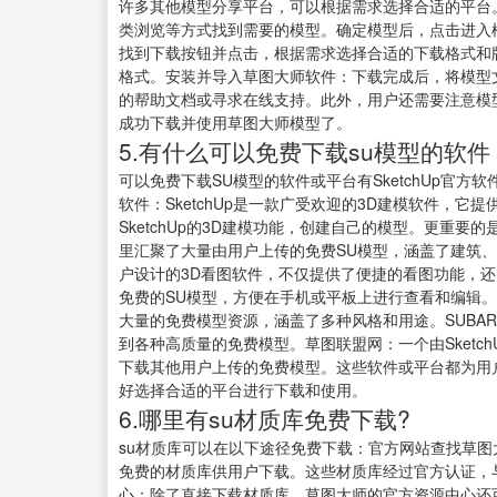
许多其他模型分享平台，可以根据需求选择合适的平台
类浏览等方式找到需要的模型。确定模型后，点击进入
找到下载按钮并点击，根据需求选择合适的下载格式和版
格式。安装并导入草图大师软件：下载完成后，将模型
的帮助文档或寻求在线支持。此外，用户还需要注意模
成功下载并使用草图大师模型了。
5.有什么可以免费下载su模型的软件
可以免费下载SU模型的软件或平台有SketchUp官方软
软件：SketchUp是一款广受欢迎的3D建模软件，
SketchUp的3D建模功能，创建自己的模型。更重要的是，
里汇聚了大量由用户上传的免费SU模型，涵盖了建筑、
户设计的3D看图软件，不仅提供了便捷的看图功能，还
免费的SU模型，方便在手机或平板上进行查看和编辑。
大量的免费模型资源，涵盖了多种风格和用途。SUBA
到各种高质量的免费模型。草图联盟网：一个由Sketc
下载其他用户上传的免费模型。这些软件或平台都为用
好选择合适的平台进行下载和使用。
6.哪里有su材质库免费下载?
su材质库可以在以下途径免费下载：官方网站查找草图大
免费的材质库供用户下载。这些材质库经过官方认证，
心：除了直接下载材质库，草图大师的官方资源中心还