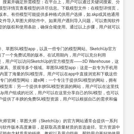
。搜索并确定所需模型：在平台上，用户可以通过关键词搜索、分
模型详情页查看模型的详尽信息。下载模型文件：在模型详情页，
本。有些模型可能提供多种格式供用户选择，如.skp或其他通用
文件导入草图大师软件中。如果用户遇到导入问题，可以查阅软件
型的版权和使用条款，确保合规使用。通过以上步骤，用户就可以
件、草图SU模型app，以及一些专门的模型网站。SketchUp官方
它提供了一个免费试用的版本。在试用期内，用户可以充分利用
用户可以访问SketchUp的官方模型库——3D Warehouse，这
家具、景观等多个领域。草图SU模型app：这是一款专为手机用
内置了海量的SU模型库。用户可以在app中直接浏览和下载这些
专门的模型网站：建e网：一个专注于提供SU模型的网站，拥有
R模型库：另一个提供丰腴SU模型资源的网站，用户可以在这里找
hUp用户组成的社区，用户可以在这里分享自己的SU模型，也可以
户提供了丰腴的免费SU模型资源，用户可以根据自己的需求和偏
师官网：草图大师（SketchUp）的官方网站通常会提供一系列
与软件版本高度兼容，是获取高质量材质的首选途径。官方资源中
可能包含材质库的链接、教程以及用户指南，帮助用户更好地使用