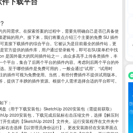
软件下载平台
?
初学者的共同需求。在探索答案的过程中，需要先明确自己是否已具备使
模逻辑的用户。接下来，我们将重点介绍三个主要的免费 SU 插件
即可直接下载插件的综合平台。它被认为是目前最全的插件站，更
库是官方提供的插件库，用户通过登录账号，即可在SU菜单栏中找
ation 是国外最大的民间插件站之一，由众多高手上传各类插件，丰
一个平台，集合了后两个平台的插件内容。考虑到后两个平台的外
选。至于哪些插件是免费可用的，一般会通过“试用”、“试用时
标注的插件可视为免费使用。当然，有些付费插件不提供试用版本。
、紫天等，提供了丰腴的插件资源。根据个人需求选择合适的平台即可。
程如下：
网盘（用于下载安装包）SketchUp 2020安装包（需提前获取）
hUp 2020安装包，下载完成后鼠标右击压缩文件，选择【解压到
成的【SketchUp 2020】文件夹。运行安装程序在文件夹中
可执行程序，鼠标右击选择【以管理员身份运行】。更改安装路径在安装界面点