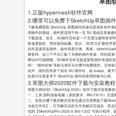
草图
1.正版hypermesh软件官网
2.哪里可以免费下SketchUp草图插件
了解免费获取 SketchUp 草图插件的途径是很多
用插件的基础，插件更适用于有一定 SU 基础且具备建
下载渠道。首先，SU插件百科是一个无需注册和登录
新速度较快，绝对值得收藏。其次，SU官方扩展程序
到并直接安装插件，操作简易方便。再者，sketchUc
腴多样。这三个平台汇集了丰腴的插件资源，特别是第
网访问可能稍慢，SU插件百科无疑是获取插件资源的首
间”、“插件价格”等标注来区分付费与免费插件。没有
此外，国内也有多个知名 SU 插件站，如 suapp
欢迎讨论更多关于 SketchUp 插件的使用经验与心得。
3.草图大师2020软件下载与安装教程
草图大师2020（SketchUp 2020）软件下载与安装教
一、工具/原料准备电脑（系统要求：Win7/8/10）百度
二、安装步骤下载并解压安装包通过百度网盘下载Sketc
当前文件夹】。打开解压后的文件夹解压完成后，双击打开生
找到【SketchUpPro-2020-0-363-132】