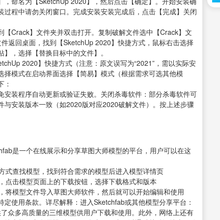
名为【SketchUp 2020】，然后点击【确定】。开始安装确
装过程中请勿关闭窗口。完成安装安装完成后，点击【完成】关闭
Crack】文件夹并双击打开。复制破解文件选中【Crack】文
回桌面，找到【SketchUp 2020】快捷方式，鼠标右击选择
贴】，选择【替换目标中的文件】。
etchUp 2020】快捷方式（注意：原文误写为“2021”，需以实际安
选择模式在启动界面选择【简易】模式（根据需求可选其他模
下：
免安装程序自动更新或验证失败。关闭杀毒软件：部分杀毒软件可
与安装版本一致（如2020版对应2020破解文件）。按上述步骤
ketchfab是一个在线展示和分享草图大师模型的平台，用户可以在这
等方式查找模型，找到符合需求的模型后进入模型详情页
后，点击模型页面上的下载按钮，选择下载格式和版本
后，将模型文件导入草图大师软件，然后就可以开始编辑和使用
使用条款。详尽解释：进入Sketchfab或其他模型分享平台：
，提供了众多高质量的三维模型供用户下载和使用。此外，网络上还有