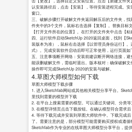
击【更改】，选择自定义安装位置。点击【新建文件夹】，命
认安装路径后，点击【安装】，等待安装进程完成。安
窗口。
三、破解步骤打开破解文件夹返回解压后的文件夹，找到【
件夹中的3个文件，鼠标右击选择【复制】。替换目标文件返
【打开文件所在的位置】。在打开的文件夹中点击【粘
四、运行软件启动SketchUp 2020返回桌面，找到【Sk
装版本为准），鼠标右击选择【以管理员身份运行】。
式）。完成安装软件启动后即可正常使用，运行页面如
五、注意事项断开网络：安装前建议断开网络连接，避
能误删破解文件，需临时退出。版本核对：确保破解文件
操作即可完成SketchUp 2020的安装与破解。
4.草图大师模型如何下载
草图大师模型下载步骤
1. 进入Sketchfab网站或其他相关模型分享平台。S
里找到需要的模型并下载
2. 在平台上搜索需要的模型。可以通过关键词、分类
3. 在模型详情页点击下载按钮。在确认模型符合需求
4. 等待下载完成并安装到草图大师软件中。下载完成
了。需要注意的是，部分模型可能需要购买授权或遵循特定
Sketchfab作为专业的在线草图大师模型分享平台