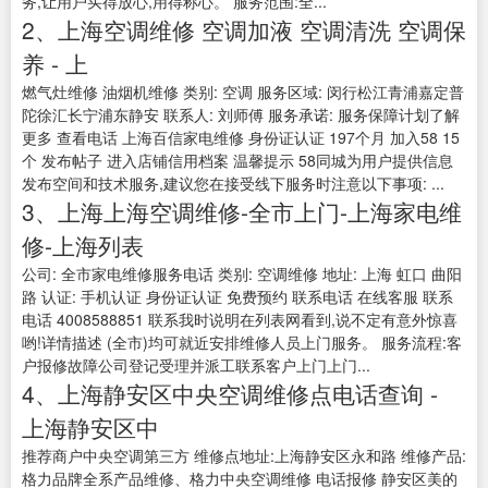
务,让用户买得放心,用得称心。 服务范围:全...
2、上海空调维修 空调加液 空调清洗 空调保
养 - 上
燃气灶维修 油烟机维修 类别: 空调 服务区域: 闵行松江青浦嘉定普
陀徐汇长宁浦东静安 联系人: 刘师傅 服务承诺: 服务保障计划了解
更多 查看电话 上海百信家电维修 身份证认证 197个月 加入58 15
个 发布帖子 进入店铺信用档案 温馨提示 58同城为用户提供信息
发布空间和技术服务,建议您在接受线下服务时注意以下事项: ...
3、上海上海空调维修-全市上门-上海家电维
修-上海列表
公司: 全市家电维修服务电话 类别: 空调维修 地址: 上海 虹口 曲阳
路 认证: 手机认证 身份证认证 免费预约 联系电话 在线客服 联系
电话 4008588851 联系我时说明在列表网看到,说不定有意外惊喜
哟!详情描述 (全市)均可就近安排维修人员上门服务。 服务流程:客
户报修故障公司登记受理并派工联系客户上门上门...
4、上海静安区中央空调维修点电话查询 -
上海静安区中
推荐商户中央空调第三方 维修点地址:上海静安区永和路 维修产品:
格力品牌全系产品维修、格力中央空调维修 电话报修 静安区美的