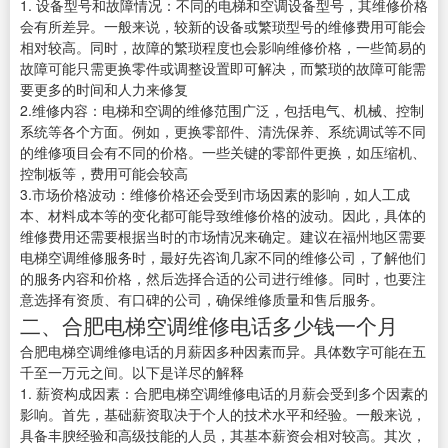
1. 设备型号和故障情况：不同的电梯和空调设备型号，其维修价格
会有所差异。一般来说，较新的设备或繁琐型号的维修费用可能会
相对较高。同时，故障的繁琐程度也会影响维修价格，一些简易的
故障可能只需更换零件或调整设置即可解决，而繁琐的故障可能需
要更多的时间和人力来修复
2.维修内容：电梯和空调的维修范围广泛，包括电气、机械、控制
系统等各个方面。例如，更换零部件、清洗保养、系统调试等不同
的维修项目会有不同的价格。一些关键的零部件更换，如压缩机、
控制板等，费用可能会较高
3.市场价格波动：维修价格还会受到市场因素的影响，如人工成
本、材料成本等的变化都可能导致维修价格的波动。因此，具体的
维修费用还需要根据当时的市场情况来确定。建议在福州地区需要
电梯空调维修服务时，最好先咨询几家不同的维修公司，了解他们
的服务内容和价格，然后选择合适的公司进行维修。同时，也要注
意选择有资质、有口碑的公司，确保维修质量和售后服务。
二、合肥电梯空调维修电话多少钱一个月
合肥电梯空调维修电话的月薪因多种因素而异。具体数字可能在五
千至一万元之间。以下是详尽的解释
1. 薪资构成因素：合肥电梯空调维修电话的月薪会受到多个因素的
影响。首先，基础薪资取决于个人的技术水平和经验。一般来说，
具备丰腴经验和高级技能的人员，其基本薪资会相对较高。其次，