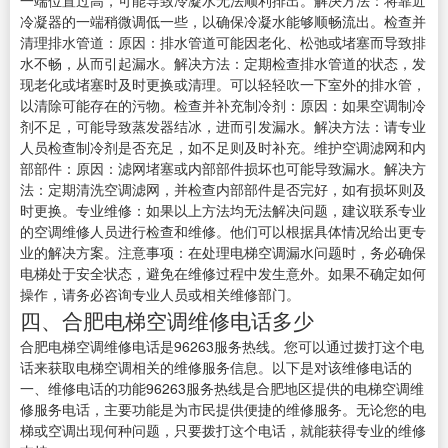
一端位置过高，可能导致冷凝水无法顺利排出。解决方法：将靠近
冷凝器的一端稍微调低一些，以确保冷凝水能够顺畅流出。检查并
清理排水管道：原因：排水管道可能因老化、松弛或堵塞而导致排
水不畅，从而引起漏水。解决方法：定期检查排水管道的状态，发
现老化或堵塞时及时更换或清理。可以轻轻吹一下室外的排水管，
以清除可能存在的污物。检查并补充制冷剂：原因：如果空调制冷
剂不足，可能导致蒸发器结冰，进而引发漏水。解决方法：请专业
人员检查制冷剂是否充足，如不足则及时补充。维护空调滤网和内
部部件：原因：滤网堵塞或内部部件损坏也可能导致漏水。解决方
法：定期清洗空调滤网，并检查内部部件是否完好，如有损坏则及
时更换。专业维修：如果以上方法均无法解决问题，建议联系专业
的空调维修人员进行检查和维修。他们可以根据具体情况给出更专
业的解决方案。注意事项：在处理电梯空调漏水问题时，务必确保
电梯处于安全状态，避免在维修过程中发生意外。如果不确定如何
操作，请务必咨询专业人员或相关维修部门。
四、合肥电梯空调维修电话多少
合肥电梯空调维修电话是96263服务热线。您可以通过拨打这个电
话来获取电梯空调相关的维修服务信息。以下是对该维修电话的
一、维修电话的功能96263服务热线是合肥地区提供的电梯空调维
修服务电话，主要功能是为市民提供便捷的维修服务。无论您的电
梯或空调出现何种问题，只要拨打这个电话，就能获得专业的维修