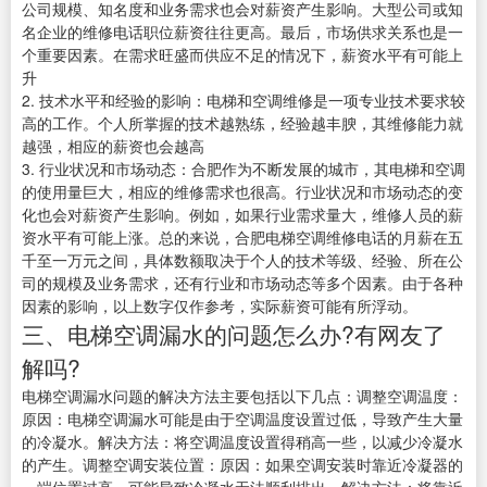
公司规模、知名度和业务需求也会对薪资产生影响。大型公司或知
名企业的维修电话职位薪资往往更高。最后，市场供求关系也是一
个重要因素。在需求旺盛而供应不足的情况下，薪资水平有可能上
升
2. 技术水平和经验的影响：电梯和空调维修是一项专业技术要求较
高的工作。个人所掌握的技术越熟练，经验越丰腴，其维修能力就
越强，相应的薪资也会越高
3. 行业状况和市场动态：合肥作为不断发展的城市，其电梯和空调
的使用量巨大，相应的维修需求也很高。行业状况和市场动态的变
化也会对薪资产生影响。例如，如果行业需求量大，维修人员的薪
资水平有可能上涨。总的来说，合肥电梯空调维修电话的月薪在五
千至一万元之间，具体数额取决于个人的技术等级、经验、所在公
司的规模及业务需求，还有行业和市场动态等多个因素。由于各种
因素的影响，以上数字仅作参考，实际薪资可能有所浮动。
三、电梯空调漏水的问题怎么办?有网友了
解吗?
电梯空调漏水问题的解决方法主要包括以下几点：调整空调温度：
原因：电梯空调漏水可能是由于空调温度设置过低，导致产生大量
的冷凝水。解决方法：将空调温度设置得稍高一些，以减少冷凝水
的产生。调整空调安装位置：原因：如果空调安装时靠近冷凝器的