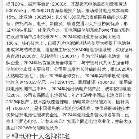
提升20%，循环寿命超12000次。其凝聚态电池最高能量密度达
500Wh/kg，2025年Q1青海基地投产预计推动储能电池成本再降
15%。比亚迪（002594）以9481.89亿元总市值跻身储能龙头阵
营，依托汽车、电子、新能源、轨道交通四大产业协同优势，形
成“电池+系统”一体化竞争力。其电网级储能系统PowerTitan系列
在欧洲市场市占率突破25%，2024年储能业务营收同比激增
180%。核心技术上，自研刀片电池通过结构创新大幅提升电池包
集成率与结构强度，搭配自主研发的BMS电池管理系统，实现循环
寿命超12000次。亿纬锂能（300014）作为全球储能电池第一梯
队企业，2024年出货量跃居全球第二，与宁德时代共同占据全球
储能电池市场主要份额。公司重点发力长时储能技术，推出625Ah
大储电芯“欣岳”，预计2025年全球交付。2024年第四季度储能电
池收入达190.27亿元，占比39.14%。鹏辉能源（300438）家用储
能电池欧洲市占率8%，2024年推出钠电户储产品，成本较锂电池
低20%。公司布局固态电池领域，年产1GWh半固态电池项目计划
2025年投产，技术路线覆盖锂电、钠电等新型储能方向。国轩高
科（002074）是中国领先的储能电池制造商，凭借磷酸铁锂技术
优势提升电池性能和安全性。2024年储能业务营收排名靠前，已
推出半固态电池，计划未来几年实现全固态电池商业化，并获大众
集团120GWh储能电池长单。
2.锂电池十大名牌排名