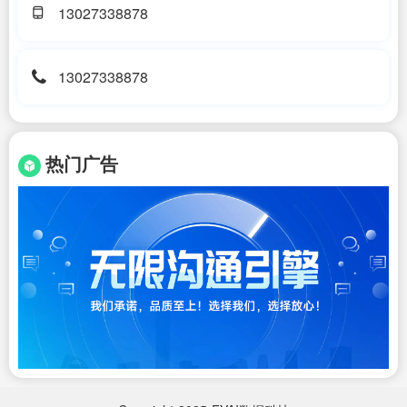
13027338878
13027338878
热门广告