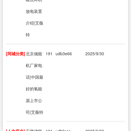
放电装置
介绍|艾薇
特
[同城分类]
北京储能
191
udb3e66
2025/9/30
机厂家电
话|中国最
好的氢能
源上市公
司|艾薇特
[人文历史]
安徽储能
191
udbfeec
2025/9/30