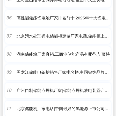
收费价格
高性能储能锂电池厂家排名前十|2025年十大锂电池
06
品牌排名|艾薇特
北京污水处理锂电储能柜定做厂家电话,储能柜上海
07
港出口要求,艾薇特
湖南储能箱厂家直销,工商业储能产品有哪些,艾薇特
08
黑龙江储能电锅炉销售厂家排名榜,中国锅炉品牌推
09
荐,考虑用途选十大名牌,艾薇特
广州自制储能点焊机厂家|储能点焊机放电装置介绍|
10
艾薇特
北京储能机厂家电话|中国最好的氢能源上市公司|艾
11
薇特