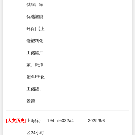
储罐厂家
优选塑能
环保|【上
饶塑料化
工储罐厂
家、鹰潭
塑料PE化
工储罐、
景德
[人文历史]
上海徐汇
194
se032a4
2025/8/6
区24小时