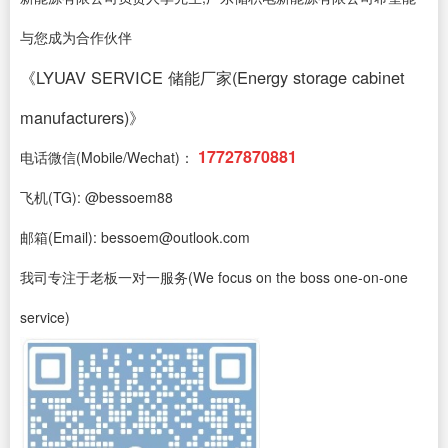
与您成为合作伙伴
《LYUAV SERVICE 储能厂家(Energy storage cabinet
manufacturers)》
17727870881
电话微信(Mobile/Wechat)：
飞机(TG): @bessoem88
邮箱(Email): bessoem@outlook.com
我司专注于老板一对一服务(We focus on the boss one-on-one
service)