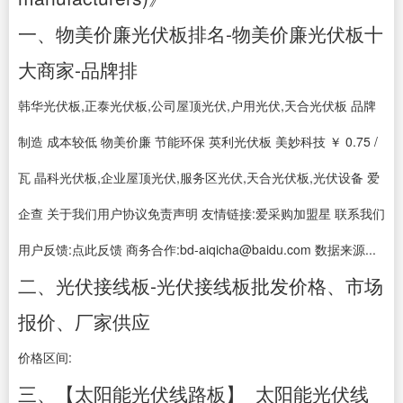
一、物美价廉光伏板排名-物美价廉光伏板十
大商家-品牌排
韩华光伏板,正泰光伏板,公司屋顶光伏,户用光伏,天合光伏板 品牌
制造 成本较低 物美价廉 节能环保 英利光伏板 美妙科技 ￥ 0.75 /
瓦 晶科光伏板,企业屋顶光伏,服务区光伏,天合光伏板,光伏设备 爱
企查 关于我们用户协议免责声明 友情链接:爱采购加盟星 联系我们
用户反馈:点此反馈 商务合作:bd-aiqicha@baidu.com 数据来源...
二、光伏接线板-光伏接线板批发价格、市场
报价、厂家供应
价格区间:
三、【太阳能光伏线路板】_太阳能光伏线