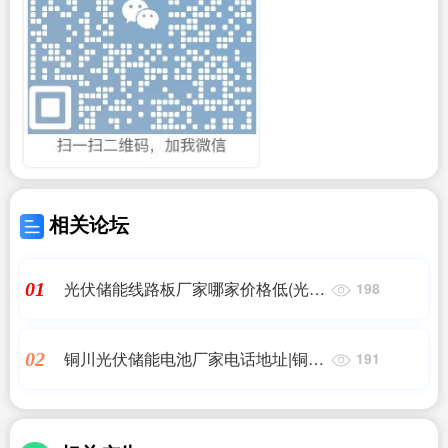
相关论坛
光伏储能线路板厂家哪家价格低(光伏
01
198
线路板-光伏线路板厂家、品牌、图
片、热帖-阿里)艾薇特
铜川光伏储能电池厂家电话地址|铜川
02
191
隆基光伏科技有限公司_西咸人才触
屏版|艾薇特