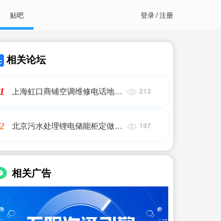
贴吧
登录
/
注册
相关论坛
上海虹口商铺空调维修电话地
1
213
址,虹口区北外滩旁边空调加氟
维修,空调安装,空调移机
北京污水处理锂电储能柜定做厂
2
197
家电话,储能柜上海港出口要求,
艾薇特
相关广告