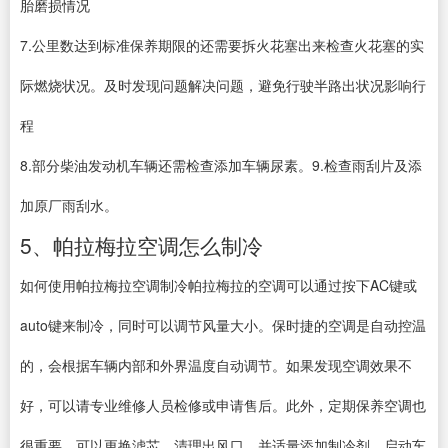
胎磨损情况
7.公里数达到标准保养期限的还需要拆火花塞出来检查火花塞的实
际燃烧状况。及时发现问题解决问题，避免行驶半路出状况影响行
程
8.部分柴油发动机车辆还需检查添加车辆尿素。9.检查雨刮片及添
加原厂雨刮水。
5、帕拉梅拉空调怎么制冷
如何使用帕拉梅拉空调制冷帕拉梅拉的空调可以通过按下AC键或
auto键来制冷，同时可以调节风量大小。保时捷的空调是自动控温
的，会根据车辆内部和外界温度自动调节。如果发现空调效果不
好，可以请专业维修人员检修或申请售后。此外，定期保养空调也
很重要，可以更换滤芯、清理出风口，并适量添加制冷剂。启动车