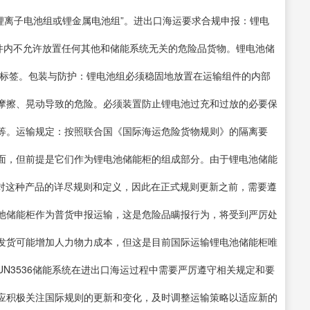
组，锂离子电池组或锂金属电池组”。进出口海运要求合规申报：锂电
组件内不允许放置任何其他和储能系统无关的危险品货物。锂电池储
36标签。包装与防护：锂电池组必须稳固地放置在运输组件的内部
摩擦、晃动导致的危险。必须装置防止锂电池过充和过放的必要保
等。运输规定：按照联合国《国际海运危险货物规则》的隔离要
里面，但前提是它们作为锂电池储能柜的组成部分。由于锂电池储能
针对这种产品的详尽规则和定义，因此在正式规则更新之前，需要遵
池储能柜作为普货申报运输，这是危险品瞒报行为，将受到严厉处
发货可能增加人力物力成本，但这是目前国际运输锂电池储能柜唯
N3536储能系统在进出口海运过程中需要严厉遵守相关规定和要
应积极关注国际规则的更新和变化，及时调整运输策略以适应新的