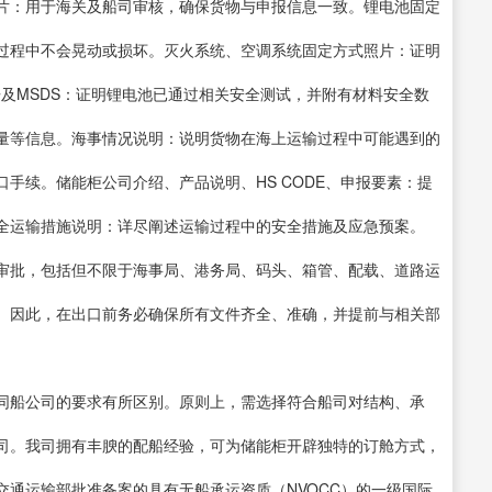
片：用于海关及船司审核，确保货物与申报信息一致。锂电池固定
过程中不会晃动或损坏。灭火系统、空调系统固定方式照片：证明
告及MSDS：证明锂电池已通过相关安全测试，并附有材料安全数
量等信息。海事情况说明：说明货物在海上运输过程中可能遇到的
手续。储能柜公司介绍、产品说明、HS CODE、申报要素：提
全运输措施说明：详尽阐述运输过程中的安全措施及应急预案。
审批，包括但不限于海事局、港务局、码头、箱管、配载、道路运
。因此，在出口前务必确保所有文件齐全、准确，并提前与相关部
同船公司的要求有所区别。原则上，需选择符合船司对结构、承
司。我司拥有丰腴的配船经验，可为储能柜开辟独特的订舱方式，
通运输部批准备案的具有无船承运资质（NVOCC）的一级国际