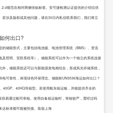
3.1.1.2.d规范在相对两侧张贴标签。安可捷检测认证提供的介绍仅供
。若涉及版权或其他问题，请在30日内私信联系我们，我们将立
运如何出口?
型的储能形式，主要包括电池簇、电池管理系统（BMS）、变流
配电及照明、安防系统等）。储能系统可以作为一个独立的系统连接
此外，储能系统还可以与新能源发电相结合，形成风光存储系统，
电可靠性，体现绿色环保理念。储能柜UN3536海运如何出口？
Q、40GP、40HQ等箱型。若使用船东箱运输，并能提供齐全的
一般容易通过船司审核。使用自备箱运输时，审核较严，需经过码
未达标准都可能被拒接。装箱上海