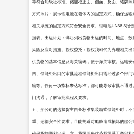
等符合船级社标准。储能柜正面、侧面、反面、铭牌照
方式照片：展示锂电池在箱体内的固定方式，确保运输
相关系统的固定方式符合安全要求。锂电池UN38.3报
据表。出运计划：详尽列出货物出运的时间、地点、数
风险及应对措施。授权委托：授权我司代为办理相关出口
供货物的基本信息及海关编码，便于海关审核。运输安
四、储能柜出口的审批流程储能柜出口需经过多个部门
输等。任何一项指标未达标准，都可能导致审批不通过
门沟通，了解审批流程及要求。
五、船公司的选择货主自备标准集装箱式储能柜时，不
重、运输安全性要求，且能规避对船舱造成损坏的船公
确保货物顺利出运。六、我司服务优势我司系工商部和交