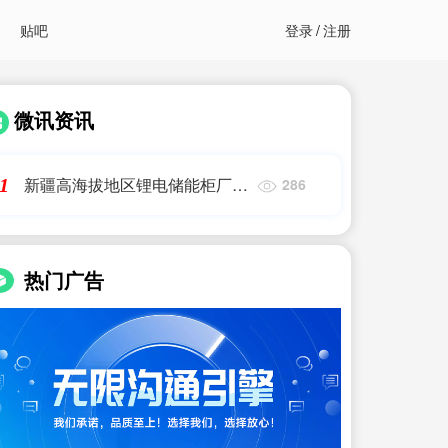
贴吧
登录
/
注册
微讯资讯
新疆高海拔地区锂电储能柜厂家
1
286
电话|集装箱式锂电池储能柜(系
统)出货方式UN3536|艾薇特
热门广告