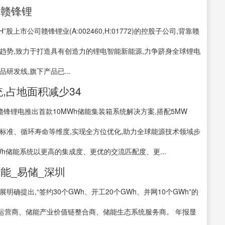
介-赣锋锂
”股上市公司赣锋锂业(A:002460,H:01772)的控股子公司,背靠赣
趋势,致力于打造具有创造力的锂电智能新能源,力争跻身全球锂电
研发线,旗下产品已...
,占地面积减少34
,赣锋锂电推出首款10MWh储能集装箱系统解决方案,搭配5MW
全标准、循环寿命等维度,实现全方位优化,助力全球能源技术领域步
MWh储能系统以更高的集成度、更优的交流匹配度、更...
储能_易储_深圳
确提出,“签约30个GWh、开工20个GWh、并网10个GWh”的
运营商、储能产业价值链整合商、储能生态系统服务商。 年报显