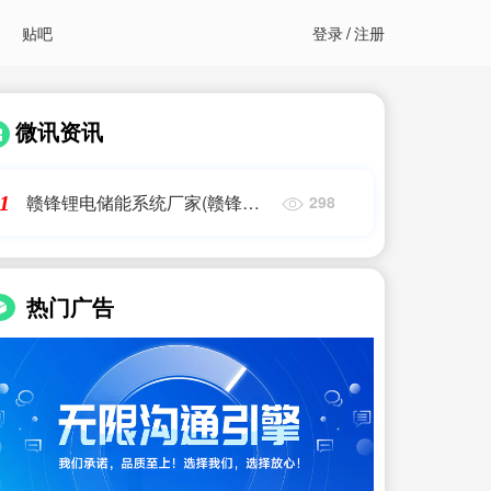
贴吧
登录
/
注册
微讯资讯
赣锋锂电储能系统厂家(赣锋首
1
298
发10MWh储能集装箱系统,占地
面积减少34)艾薇特
热门广告