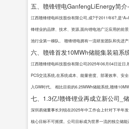
五、赣锋锂电GanfengLiEnergy简
江西赣锋锂电科技股份有限公司,成?于2011年6?,是“A+H
锋锂业的品牌、技术、资源,面向锂电池广泛应用的前景
池行业第一梯队。 赣锋锂电拥有一流研发团队和先进产品
六、赣锋首发10MWh储能集装箱系统
江西赣锋锂电科技股份有限公司2025年06月04日近日
PCS交流系统,在系统成本、能量密度、部署效率、安
入GW时代。 相比目前的6.25MWh储能系统,赣锋10
七、1.3亿!赣锋锂业再成立新公司_
深圳易储董事长刘锐在2025年中工作会上针对下半年发展明
核心目标不可摇摆。公司目标成为世界一流的独立储能