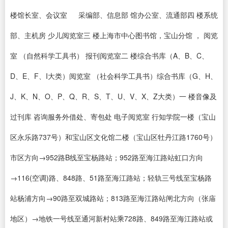
楼馆长室、会议室 采编部、信息部 馆办公室、流通部四 楼系统
部、主机房 少儿阅览室三 楼上海市中心图书馆，宝山分馆 ， 阅览
室 （自然科学工具书） 报刊阅览室二 楼综合书库（A、B、C、
D、E、F、I大类）阅览室 （社会科学工具书）综合书库（G、H、
J、K、N、O、P、Q、R、S、T、U、V、X、Z大类）一 楼音像及
过刊库 咨询服务外借处、寄包处 电子阅览室 行知学院一楼（宝山
区永乐路737号）和宝山区文化馆二楼（宝山区牡丹江路1760号）
市区方向→952路B线至宝杨路站；952路至海江路站虹口方向
→116(空调)路、848路、51路至海江路站；轻轨三号线至宝杨路
站杨浦方向→90路至双城路站；813路至海江路站闸北方向（张庙
地区）→地铁一号线至通河新村站乘728路、849路至海江路站或