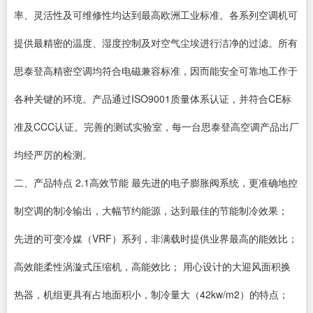
率、灵活性及可维修性均达到最高欧洲工业标准。各系列空调机可
提供最精密的温度、湿度控制及对空气尘埃进行洁净的过滤。所有
思泰登高精密空调均符合电磁兼容标准，因而能安全可靠地工作于
各种关键的环境。产品通过ISO9001质量体系认证，并符合CE标
准及CCC认证。完善的测试实验室，每一台思泰登高空调产品出厂
均经严厉的检测。
二、产品特点 2.1高效节能 最先进的电子膨胀阀系统，更准确地控
制空调的制冷输出，大幅节约能源，达到最佳的节能制冷效果；
先进的可变冷媒（VRF）系列，非满载时提供业界最高的能效比；
高效能柔性涡漩式压缩机，高能效比； 用心设计的大迎风面积换
热器，机组更具有占地面积小，制冷量大（42kw/m2）的特点；