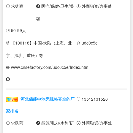
求购商
医疗/保健/卫生/美
外商独资/办事处
容
50-99人
【100118】中国·大陆（上海、北
udc0c5e
京、深圳、重庆）等
www.cnsefactory.com/udc0c5e/Index.html
河北储能电池壳规格齐全的厂
13512131526
家排名
求购商
能源/电力/水利/矿
外商独资/办事处