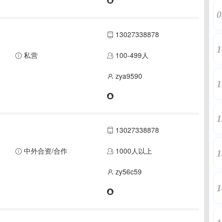
0
13027338878
1
私营
100-499人
zya9590
1
1
13027338878
中外合资/合作
1000人以上
1
zy56c59
1