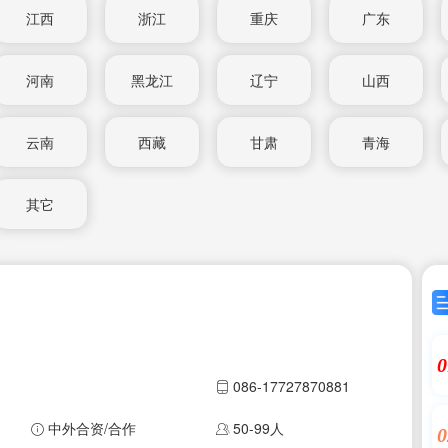
江西
浙江
重庆
广东
河南
黑龙江
辽宁
山西
云南
西藏
甘肃
青海
其它
0
086-17727870881
中外合资/合作
50-99人
0