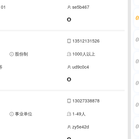
01
se5b467
0
0
13512131526
股份制
1000人以上
0
等
ud9c0c4
0
13027338878
0
事业单位
1-49人
0
zy5e42d