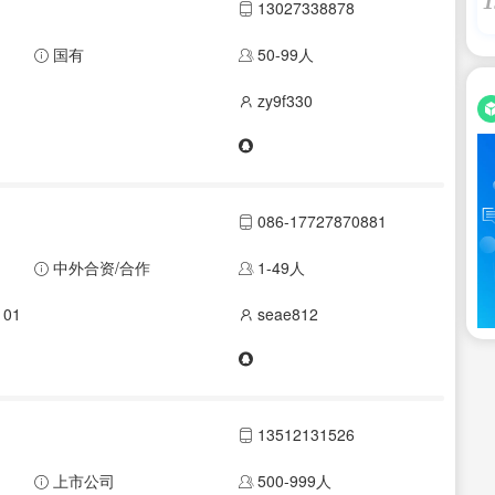
1
13027338878
国有
50-99人
zy9f330
086-17727870881
中外合资/合作
1-49人
01
seae812
13512131526
上市公司
500-999人