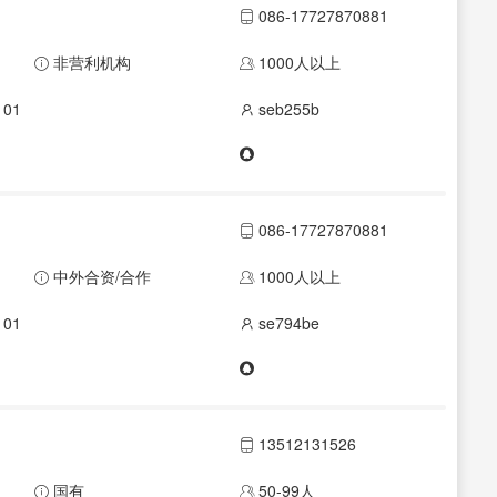
086-17727870881
非营利机构
1000人以上
01
seb255b
086-17727870881
中外合资/合作
1000人以上
01
se794be
13512131526
国有
50-99人